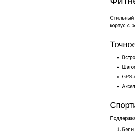
Фитне
Стильный 
корпус с 
Точно
Встро
Шагом
GPS-
Аксел
Спорт
Поддержка
Бег и