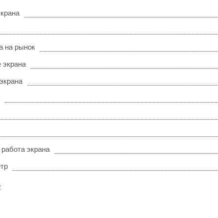
экрана
а на рынок
 экрана
 экрана
 работа экрана
тр
е