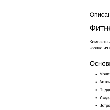
Описа
Фитне
Компактны
корпус из
Основ
Монит
Автом
Подде
Уведо
Встро