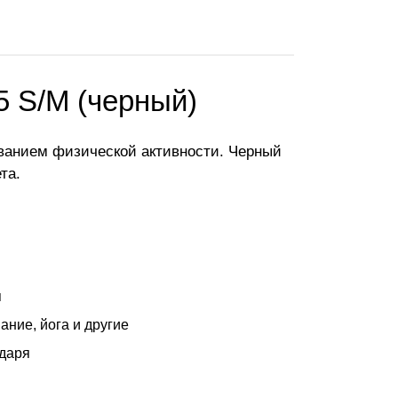
5 S/M (черный)
иванием физической активности. Черный
та.
я
ание, йога и другие
ндаря