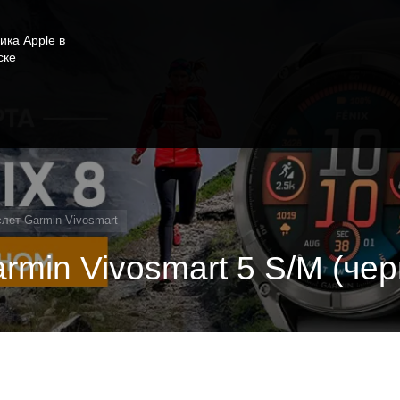
ика Apple в
ске
лет Garmin Vivosmart
rmin Vivosmart 5 S/M (че