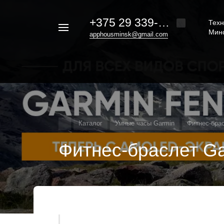
+375 29 339-20-30
Техн
Например,
Мин
apphousminsk@gmail.com
iphone
Найти
везде
16
Каталог
Умные часы Garmin
Фитнес-брас
Фитнес-браслет Ga