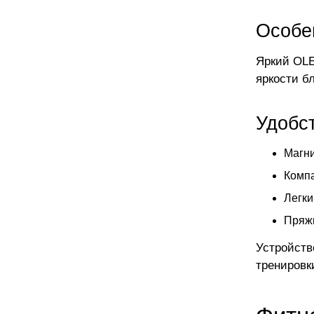
Особе
Яркий OLE
яркости б
Удобс
Магни
Компа
Легки
Пряжк
Устройств
тренировк