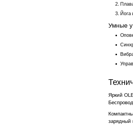
Плава
Йога 
Умные 
Опов
Синхр
Вибр
Упра
Техни
Яркий OLE
Беспровод
Компактны
зарядный 