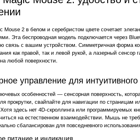
ении
ic Mouse 2 в белом и серебристом цвете сочетает элег
ями. Эта беспроводная модель подключается через Bluet
ю связь с вашим устройством. Симметричная форма кор
ания как правой, так и левой рукой, а лазерный сенсор 
на любой поверхности.
рное управление для интуитивного
лючевых особенностей — сенсорная поверхность, котора
ля прокрутки, свайпайте для навигации по страницам 
 Хотя здесь нет 4D-скроллинга или программируемых кно
читься на естественном взаимодействии. Мышь не требу
еально сбалансирован для повседневного использовани
е питание и индикация