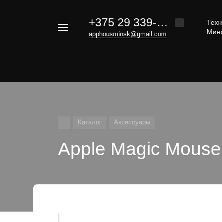
+375 29 339-20-30
Техн
Например,
Мин
apphousminsk@gmail.com
iphone
Найти
везде
16
Каталог
Аксессуары
Apple Magic Mouse