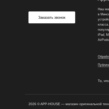
Наш ма
в Минс
Заказать звонок
устрой
класса
популяр
iPad, M
AirPods
Обрабо
Публич
То, что
2026 © APP-HOUSE — магазин оригинальной техн