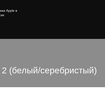
ика Apple в
ске
 2 (белый/серебристый)