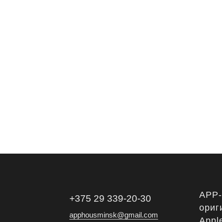
APP
+375 29 339-20-30
ориг
apphousminsk@gmail.com
Appl