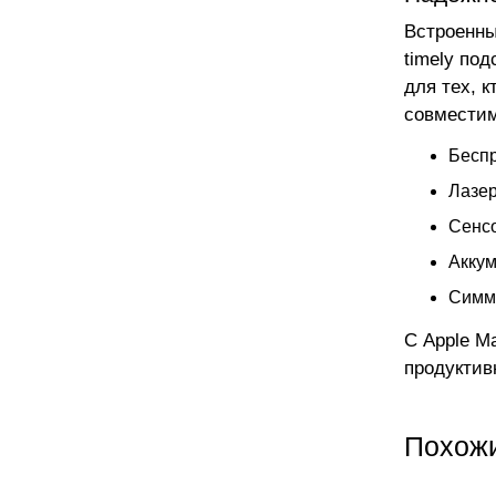
Встроенны
timely по
для тех, 
совместим
Беспр
Лазер
Сенсо
Аккум
Симм
С Apple M
продуктив
Похож