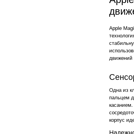
движ
Apple Mag
технологи
стабильну
использов
движений 
Сенсо
Одна из к
пальцем д
касанием.
сосредото
корпус ид
Надежно