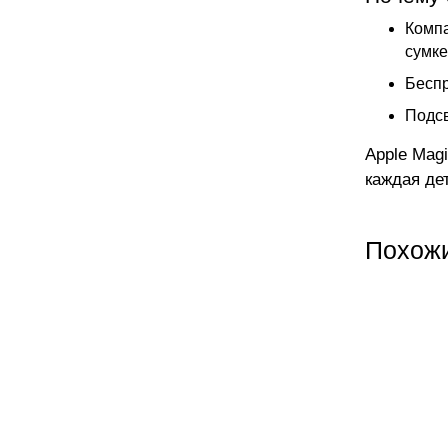
Компа
сумке
Беспр
Подсв
Apple Mag
каждая де
Похож