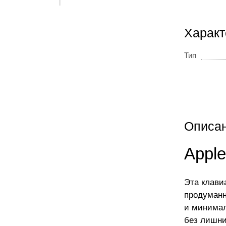
Характ
Тип
Описа
Apple
Эта клави
продуманн
и минимал
без лишни