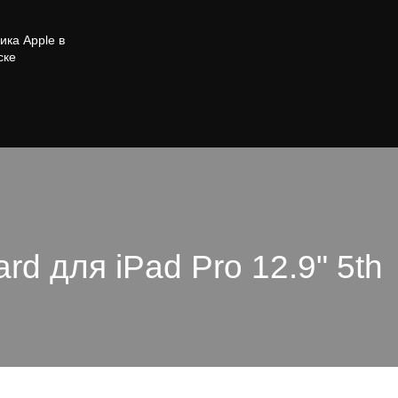
ика Apple в
ске
rd для iPad Pro 12.9" 5th