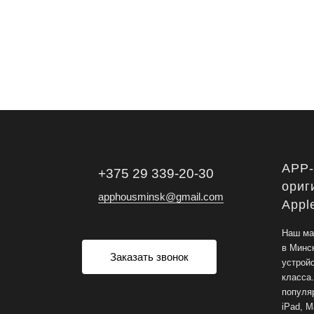
APP
+375 29 339-20-30
ориг
apphousminsk@gmail.com
Appl
Наш ма
в Минс
Заказать звонок
устрой
класса
популяр
iPad, M