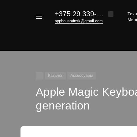
+375 29 339-20-30
Техн
Например,
Мин
apphousminsk@gmail.com
iphone
Найти
везде
16
Каталог
Аксессуары
Apple Magic Keyboa
generation