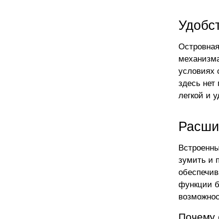
Удобс
Островная
механизма
условиях 
здесь нет
легкой и 
Расши
Встроенны
зумить и 
обеспечива
функции б
возможнос
Почему 