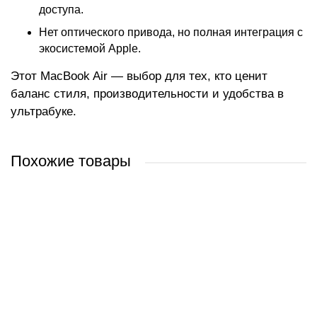
доступа.
Нет оптического привода, но полная интеграция с
экосистемой Apple.
Этот MacBook Air — выбор для тех, кто ценит
баланс стиля, производительности и удобства в
ультрабуке.
Похожие товары
Apple Macbook Air 15" M3 2024 MRYM3
Apple Macbook Air 15" M3 2024 MRYT3
Apple Macbook Air 15" M3 2024 MXD13
Apple Macbook Air 15" M3 2024 MXD33