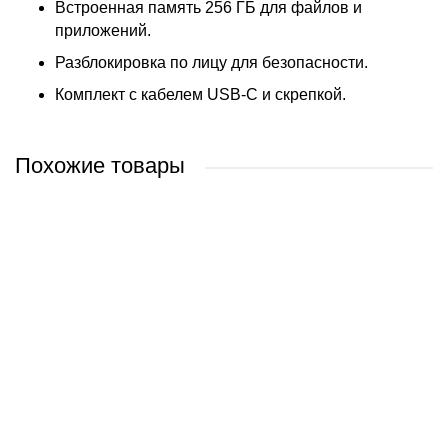
Встроенная память 256 ГБ для файлов и
приложений.
Разблокировка по лицу для безопасности.
Комплект с кабелем USB-C и скрепкой.
Похожие товары
Apple iPhone 16 Pro 128 GB (природный титан)
Apple iPhone 16 Pro 512 GB (пустынный титан)
Apple iPhone 16 Pro 256 GB (белый титан)
Apple iPhone 16 Pro 512 GB (черный титан)
3 447 руб.
4 293 руб.
3 816 руб.
4 760 руб.
/ шт
/ шт
/ шт
/ шт