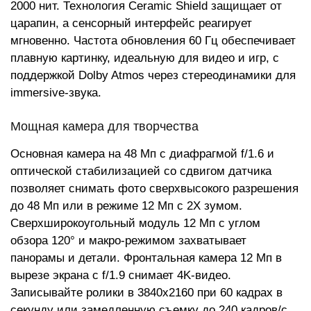
2000 нит. Технология Ceramic Shield защищает от
царапин, а сенсорный интерфейс реагирует
мгновенно. Частота обновления 60 Гц обеспечивает
плавную картинку, идеальную для видео и игр, с
поддержкой Dolby Atmos через стереодинамики для
immersive-звука.
Мощная камера для творчества
Основная камера на 48 Мп с диафрагмой f/1.6 и
оптической стабилизацией со сдвигом датчика
позволяет снимать фото сверхвысокого разрешения
до 48 Мп или в режиме 12 Мп с 2X зумом.
Сверхширокоугольный модуль 12 Мп с углом
обзора 120° и макро-режимом захватывает
панорамы и детали. Фронтальная камера 12 Мп в
вырезе экрана с f/1.9 снимает 4K-видео.
Записывайте ролики в 3840x2160 при 60 кадрах в
секунду или замедленную съемку до 240 кадров/с.