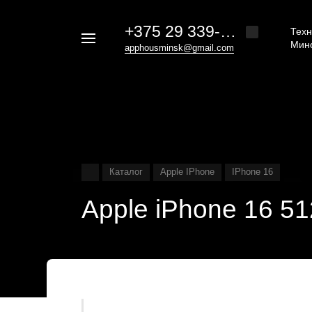
+375 29 339-20-30
Техн
Например,
Мин
apphousminsk@gmail.com
iphone
Найти
везде
16
Каталог
Apple IPhone
IPhone 16
Apple iPhone 16 5