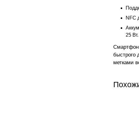
Подде
NFC д
Аккум
25 Вт.
Смартфон 
быстрого 
метками в
Похож