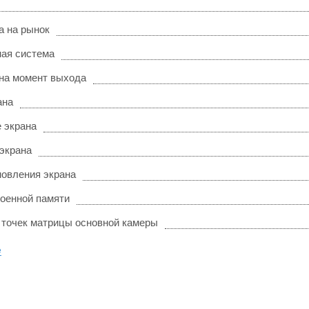
а на рынок
ая система
на момент выхода
ана
 экрана
 экрана
новления экрана
оенной памяти
 точек матрицы основной камеры
е