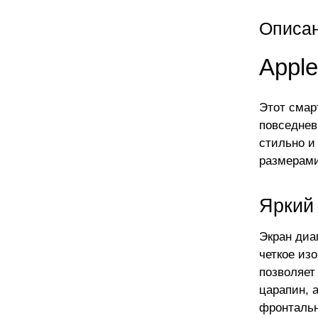
Описа
Apple
Этот смар
повседнев
стильно и
размерами 
Яркий 
Экран диа
четкое изо
позволяет
царапин, 
фронтальн