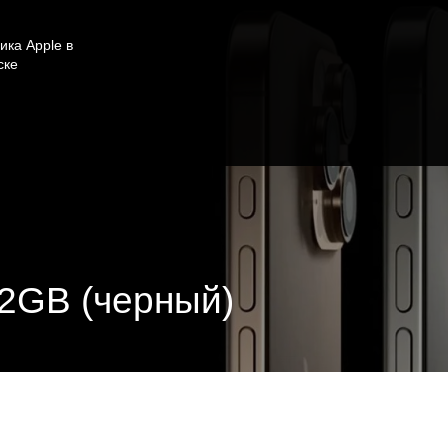
ика Apple в
ске
12GB (черный)