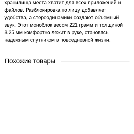
хранилища места хватит для всех приложений и
файлов. Разблокировка по лицу добавляет
удобства, а стереодинамики создают объемный
звук. Этот моноблок весом 221 грамм и толщиной
8.25 мм комфортно лежит в руке, становясь
надежным спутником в повседневной жизни.
Похожие товары
Apple iPhone 15 Pro Max 512GB (черный титан)
Apple iPhone 15 Pro Max 256GB (природный титан)
Apple iPhone 15 Pro Max 1TB (белый титан)
Apple iPhone 15 Pro Max 256GB (белый титан)
3 798 руб.
3 209 руб.
3 952 руб.
3 186 руб.
/ шт
/ шт
/ шт
/ шт