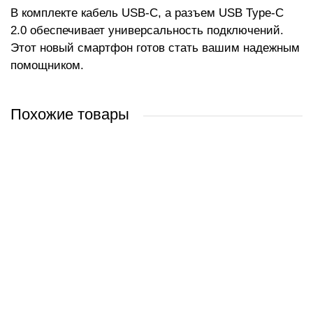
В комплекте кабель USB-C, а разъем USB Type-C
2.0 обеспечивает универсальность подключений.
Этот новый смартфон готов стать вашим надежным
помощником.
Похожие товары
Apple iPhone 15 Plus 128GB (зеленый)
Apple iPhone 15 Plus 256GB (розовый)
Apple iPhone 15 Plus 512GB (желтый)
Apple iPhone 15 Plus 512GB (черный)
1 991 руб.
2 274 руб.
2 128 руб.
2 695 руб.
/ шт
/ шт
/ шт
/ шт