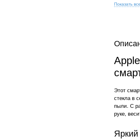
Показать вс
Описа
Apple
смар
Этот смар
стекла в 
пыли. С р
руке, веси
Яркий