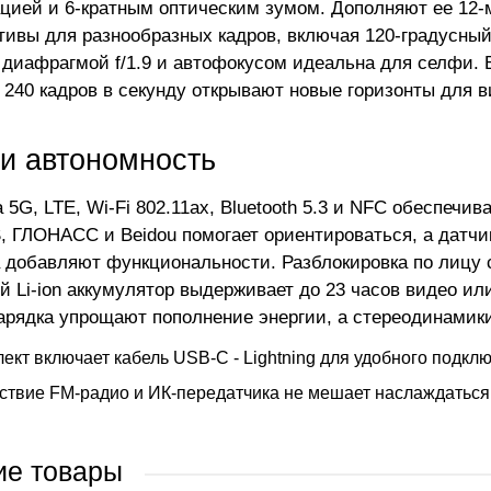
цией и 6-кратным оптическим зумом. Дополняют ее 12
тивы для разнообразных кадров, включая 120-градусный
с диафрагмой f/1.9 и автофокусом идеальна для селфи.
 240 кадров в секунду открывают новые горизонты для в
 и автономность
 5G, LTE, Wi-Fi 802.11ax, Bluetooth 5.3 и NFC обеспечи
, ГЛОНАСС и Beidou помогает ориентироваться, а датчик
 добавляют функциональности. Разблокировка по лицу с
 Li-ion аккумулятор выдерживает до 23 часов видео или
арядка упрощают пополнение энергии, а стереодинамик
ект включает кабель USB-C - Lightning для удобного подкл
ствие FM-радио и ИК-передатчика не мешает наслаждатьс
ие товары