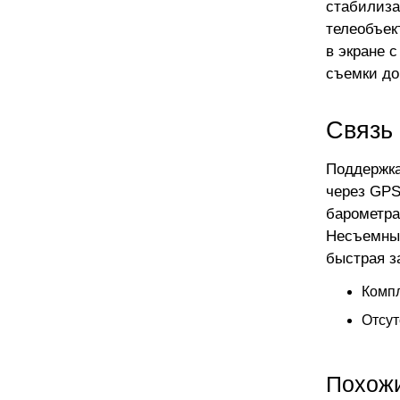
стабилиза
телеобъек
в экране 
съемки до
Связь
Поддержка
через GPS
барометра
Несъемный
быстрая з
Компл
Отсут
Похож