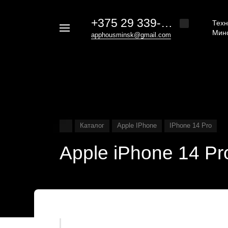
+375 29 339-20-30
Техн
Например,
Мин
apphousminsk@gmail.com
iphone
Найти
везде
16
Каталог
Apple IPhone
IPhone 14 Pro
Apple iPhone 14 P