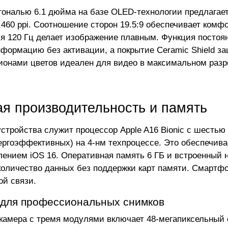
гональю 6.1 дюйма на базе OLED-технологии предлагае
 460 ppi. Соотношение сторон 19.5:9 обеспечивает комф
я 120 Гц делает изображение плавным. Функция постоян
формацию без активации, а покрытие Ceramic Shield з
ионами цветов идеален для видео в максимальном разр
я производительность и память
стройства служит процессор Apple A16 Bionic с шестью
ергоэффективных) на 4-нм техпроцессе. Это обеспечив
лением iOS 16. Оперативная память 6 ГБ и встроенный 
количество данных без поддержки карт памяти. Смартф
ой связи.
для профессиональных снимков
камера с тремя модулями включает 48-мегапиксельный с