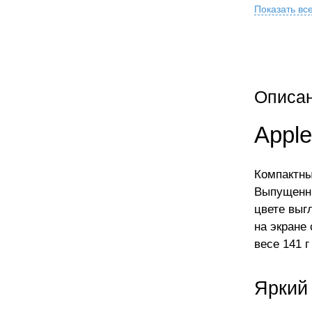
Показать вс
Описа
Apple
Компактны
Выпущенны
цвете выг
на экране
весе 141 
Яркий