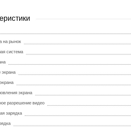
еристики
а на рынок
ая система
ана
 экрана
 экрана
новления экрана
ое разрешение видео
ая зарядка
рядка