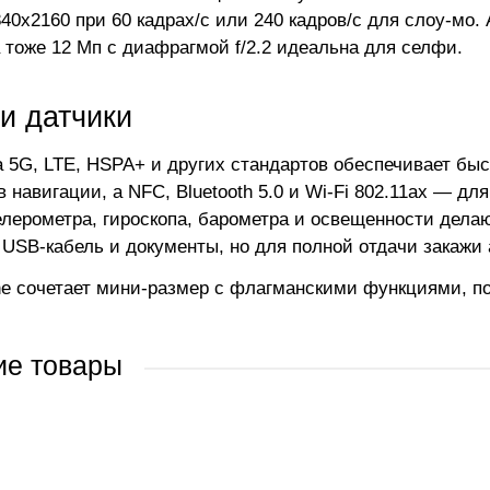
840x2160 при 60 кадрах/с или 240 кадров/с для слоу-мо.
 тоже 12 Мп с диафрагмой f/2.2 идеальна для селфи.
и датчики
 5G, LTE, HSPA+ и других стандартов обеспечивает бы
в навигации, а NFC, Bluetooth 5.0 и Wi-Fi 802.11ax — д
елерометра, гироскопа, барометра и освещенности дела
 USB-кабель и документы, но для полной отдачи закажи 
ne сочетает мини-размер с флагманскими функциями, п
ие товары