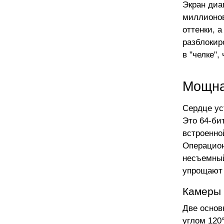
Экран диа
миллионов
оттенки, 
разблокир
в "челке",
Мощна
Сердце ус
Это 64-би
встроенно
Операцион
несъемный
упрощают 
Камеры 
Две основ
углом 120