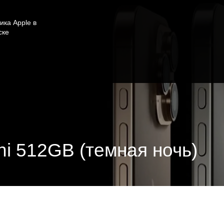
ика Apple в
ске
ni 512GB (темная ночь)