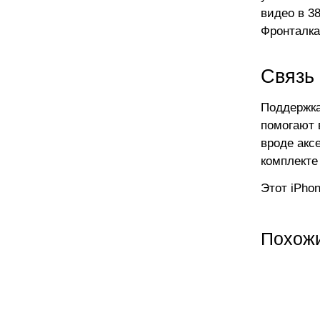
видео в 3
Фронталка
Связь 
Поддержка
помогают 
вроде акс
комплекте
Этот iPho
Похож