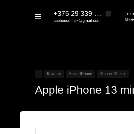
+375 29 339-20-30
Техн
Например,
Мин
apphousminsk@gmail.com
iphone
Найти
везде
16
Каталог
Apple IPhone
IPhone 13 mini
Apple iPhone 13 mi