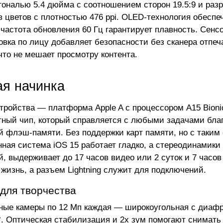
гональю 5.4 дюйма с соотношением сторон 19.5:9 и раз
 цветов с плотностью 476 ppi. OLED-технология обесп
а частота обновления 60 Гц гарантирует плавность. Сенс
овка по лицу добавляет безопасности без сканера отпеч
 что не мешает просмотру контента.
я начинка
тройства — платформа Apple A с процессором A15 Bionic
тный чип, который справляется с любыми задачами благ
й флэш-памяти. Без поддержки карт памяти, но с таким
ная система iOS 15 работает гладко, а стереодинамики 
, выдерживает до 17 часов видео или 2 суток и 7 часов
жизнь, а разъем Lightning служит для подключений.
для творчества
ные камеры по 12 Мп каждая — широкоугольная с диафраг
°. Оптическая стабилизация и 2x зум помогают снимать