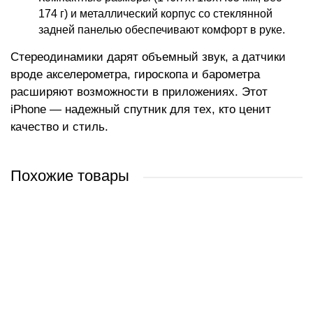
174 г) и металлический корпус со стеклянной
задней панелью обеспечивают комфорт в руке.
Стереодинамики дарят объемный звук, а датчики
вроде акселерометра, гироскопа и барометра
расширяют возможности в приложениях. Этот
iPhone — надежный спутник для тех, кто ценит
качество и стиль.
Похожие товары
Apple iPhone 13 512GB (розовый)
Apple iPhone 13 256GB (синий)
Apple iPhone 13 256GB (зеленый)
Apple iPhone 13 256GB (темная ночь)