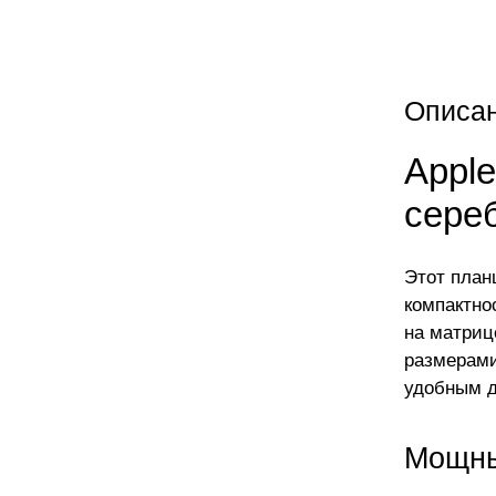
Описа
Appl
сере
Этот план
компактно
на матриц
размерами
удобным д
Мощны