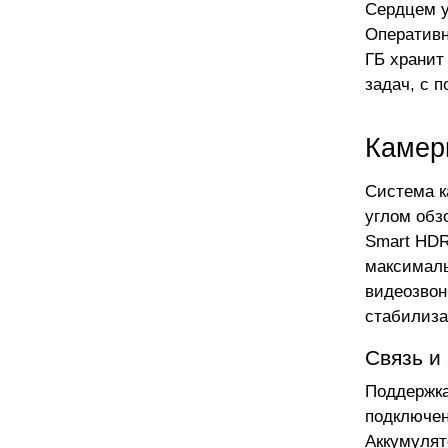
Сердцем у
Оперативн
ГБ хранит
задач, с 
Камер
Система к
углом обз
Smart HDR
максималь
видеозвонк
стабилиза
Связь и
Поддержка 
подключен
Аккумулят