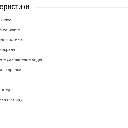
еристики
экрана
а на рынок
ая система
 экрана
ое разрешение видео
ая зарядка
 ядер
вка по лицу
е