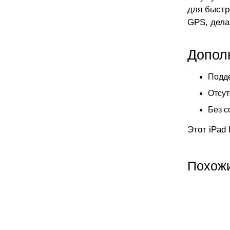
для быстр
GPS, дела
Допол
Подде
Отсут
Без с
Этот iPad
Похож