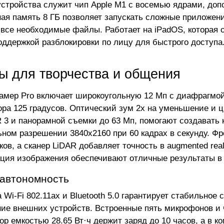
стройства служит чип Apple M1 с восемью ядрами, доп
ая память 8 ГБ позволяет запускать сложные приложени
 все необходимые файлы. Работает на iPadOS, которая
поддержкой разблокировки по лицу для быстрого доступа
ы для творчества и общения
амер Pro включает широкоугольную 12 Мп с диафрагмой
ора 125 градусов. Оптический зум 2x на уменьшение и 
 3 и панорамной съемки до 63 Мп, помогают создавать 
ном разрешении 3840x2160 при 60 кадрах в секунду. Фр
ов, а сканер LiDAR добавляет точность в augmented real
ция изображения обеспечивают отличные результаты в
 автономность
Wi-Fi 802.11ax и Bluetooth 5.0 гарантирует стабильное 
ие внешних устройств. Встроенные пять микрофонов и 
ор емкостью 28.65 Вт·ч держит заряд до 10 часов, а в к