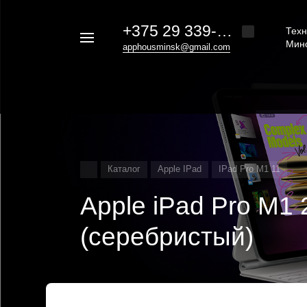
+375 29 339-20-30
Техн
Например,
Мин
apphousminsk@gmail.com
iphone
Найти
везде
16
Каталог
Apple IPad
IPad Pro M1 11
Apple iPad Pro M1
(серебристый)