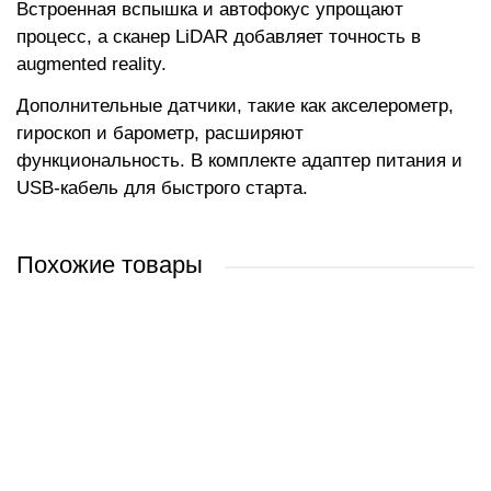
Встроенная вспышка и автофокус упрощают
процесс, а сканер LiDAR добавляет точность в
augmented reality.
Дополнительные датчики, такие как акселерометр,
гироскоп и барометр, расширяют
функциональность. В комплекте адаптер питания и
USB-кабель для быстрого старта.
Похожие товары
Apple iPad 10.2" 2021 64GB 5G MK473 (серый космос)
Apple iPad Pro 13" 2024 512GB (серебристый)
Apple iPad Pro 13" 2024 2TB (черный космос)
Apple iPad Pro 11" 2022 128GB (серебристый)