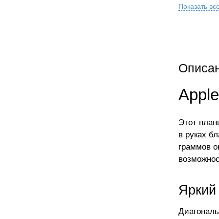
Показать вс
Описа
Apple
Этот план
в руках б
граммов о
возможнос
Яркий 
Диагональ