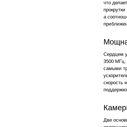
что делае
прокрутки
а соотнош
приближен
Мощна
Сердцем у
3500 МГц.
самыми тр
ускорител
скорость 
поддержко
Камер
Две основ