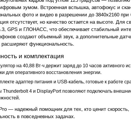
коугольных кадров под углом 125 градусов — позволяют
ифровым зумом. Встроенная вспышка, автофокус и скан
нальных фото и видео в разрешении до 3840x2160 при 6
ия отсутствует, но качество остается на высоте. Для св
 5.3, GPS и ГЛОНАСС, что обеспечивает стабильный инт
офонов создают объемный звук, а дополнительные датчи
 расширяют функциональность.
ность и комплектация
улятор на 40,88 Вт·ч держит заряд до 10 часов активного 
ки для оперативного восстановления энергии.
плекте адаптер питания и USB-кабель, готовые к работе сра
 Thunderbolt 4 и DisplayPort позволяют подключать внешн
жностей.
 Pro — надежный помощник для тех, кто ценит скорость,
ьность в повседневных задачах.