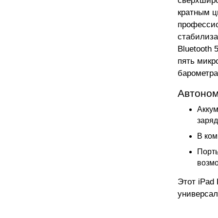
сверхширо
кратным ц
профессио
стабилизац
Bluetooth
пять микр
барометра
Автоном
Аккум
заряд
В ком
Порты
возмо
Этот iPad
универсал