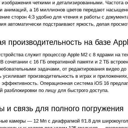
т изображения четкими и детализированными. Частота о
 и анимаций, а 16 миллионов цветов передают насыщенн
ение сторон 4:3 удобно для чтения и работы с докумен
ия автоматически подстраивают яркость, делая просм
я производительность на базе App
стройства служит процессор Apple M2 с 8 ядрами на тех
 В сочетании с 16 ГБ оперативной памяти и 2 ТБ встро
ебовательными задачами, от редактирования видео до
ь усиливает производительность в играх и приложениях,
и эффективность. Операционная система iOS 16 предла
й разблокировки по лицу для быстрого доступа.
ы и связь для полного погружения
ные камеры — 12 Мп с диафрагмой f/1.8 для широкоуголь