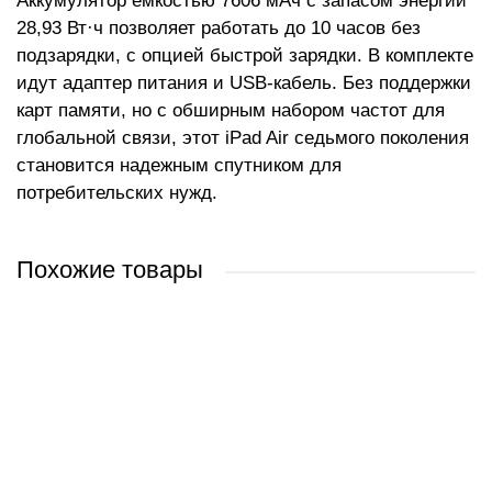
Аккумулятор емкостью 7606 мАч с запасом энергии
28,93 Вт·ч позволяет работать до 10 часов без
подзарядки, с опцией быстрой зарядки. В комплекте
идут адаптер питания и USB-кабель. Без поддержки
карт памяти, но с обширным набором частот для
глобальной связи, этот iPad Air седьмого поколения
становится надежным спутником для
потребительских нужд.
Похожие товары
Apple iPad Air 11_ 2026 1TB (фиолетовый)
Apple iPad Air 13_ 2026 512GB (звездный свет)
Apple iPad Air 11_ 2026 5G 1TB (серый космос)
Apple iPad Air 11_ 2026 5G 256GB (фиолетовый)