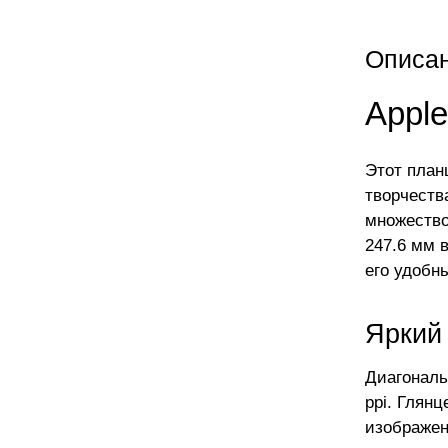
Описа
Apple
Этот план
творчеств
множество
247.6 мм 
его удобн
Яркий
Диагональ
ppi. Глян
изображен