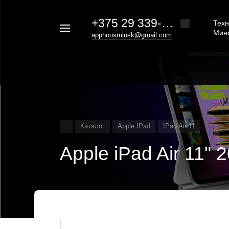
+375 29 339-20-30
Техн
Например,
Мин
apphousminsk@gmail.com
iphone
Найти
везде
16
Каталог
Apple IPad
IPad Air 11
Apple iPad Air 11"