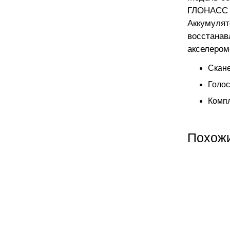
ГЛОНАСС п
Аккумулят
восстанав
акселером
Скане
Голос
Компл
Похож