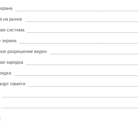
экрана
а на рынок
ая система
 экрана
ое разрешение видео
ая зарядка
рядка
карт памяти
е