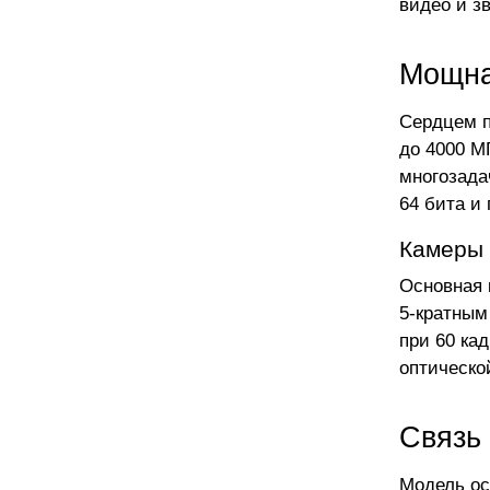
видео и з
Мощна
Сердцем п
до 4000 М
многозада
64 бита и
Камеры 
Основная 
5-кратным
при 60 кад
оптическо
Связь
Модель ос