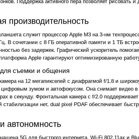
вонков. Поддержка активного пера позволяет рисовать и 
я производительность
ланшета служит процессор Apple M3 на 3-нм техпроцес
Гц. В сочетании с 8 ГБ оперативной памяти и 1 ТБ встр
чностью без задержек. Графический ускоритель помогает
 платформа Apple гарантируют оптимизированную работу
для съемки и общения
камера на 12 мегапикселей с диафрагмой f/1.8 и широк
 цифровым зумом и автофокусом. Она снимает видео в
рах в секунду. Фронтальная камера с f/2.0 поддерживает
й стабилизации нет, dual pixel PDAF обеспечивает быст
 и автономность
нащена 5G для быстрого интернета, Wi-Fi 802.11ax и Blu