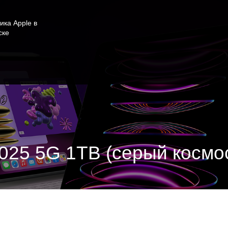
ика Apple в
ске
 2025 5G 1TB (серый космо