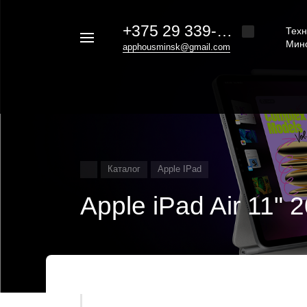
+375 29 339-20-30
Техн
Например,
Мин
apphousminsk@gmail.com
iphone
Найти
везде
16
Каталог
Apple IPad
Apple iPad Air 11"