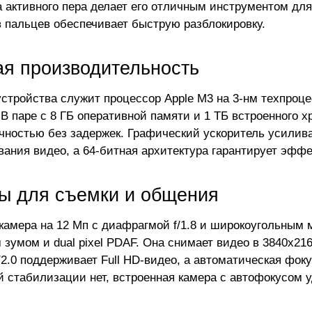
 активного пера делает его отличным инструментом для 
в пальцев обеспечивает быструю разблокировку.
я производительность
стройства служит процессор Apple M3 на 3-нм техпроцес
 В паре с 8 ГБ оперативной памяти и 1 ТБ встроенного 
чностью без задержек. Графический ускоритель усилива
вания видео, а 64-битная архитектура гарантирует эффе
ы для съемки и общения
камера на 12 Мп с диафрагмой f/1.8 и широкоугольным 
зумом и dual pixel PDAF. Она снимает видео в 3840x216
f/2.0 поддерживает Full HD-видео, а автоматическая фок
й стабилизации нет, встроенная камера с автофокусом 