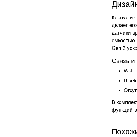
Дизай
Корпус из 
делает ег
датчики в
емкостью 
Gen 2 уск
Связь и
Wi-Fi
Bluet
Отсут
В комплек
функций в
Похож