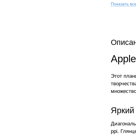
Показать вс
Описа
Apple
Этот план
творчеств
множество
Яркий 
Диагональ
ppi. Глян