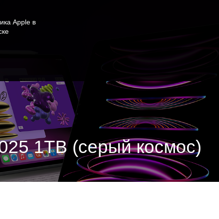
ика Apple в
ске
 2025 1TB (серый космос)