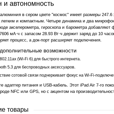
н и автономность
алюминия в сером цвете "космос" имеет размеры 247.6 x 
о легким и компактным. Четыре динамика и два микрофо
роде акселерометра, гироскопа и барометра добавляют 
7606 мА·ч с запасом 28.93 Вт·ч держит заряд до 10 часо
оряет процесс, а док-порт расширяет подключения.
 дополнительные возможности
 802.11ax (Wi-Fi 6) для быстрого интернета.
ooth 5.3 для беспроводных аксессуаров.
ствие сотовой связи подчеркивает фокус на Wi-Fi-подключе
те адаптер питания и USB-кабель. Этот iPad Air 7-го п
роде NFC или GPS, но с акцентом на производительност
ие товары