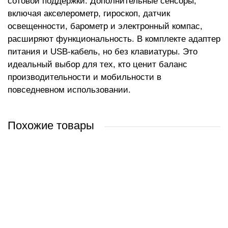
сотовой поддержки. Дополнительные сенсоры,
включая акселерометр, гироскоп, датчик
освещенности, барометр и электронный компас,
расширяют функциональность. В комплекте адаптер
питания и USB-кабель, но без клавиатуры. Это
идеальный выбор для тех, кто ценит баланс
производительности и мобильности в
повседневном использовании.
Похожие товары
Apple iPad 10.2" 2021 256GB MK2P3 (серебристый)
Apple iPad Pro M1 2021 11" 128GB MHQT3 (серебристый)
Apple iPad Air 11" 2024 128GB (звездный)
Apple iPad Air 13" 2025 128GB (серый космос)